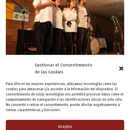
Gestionar el Consentimiento
Actualidad
de las Cookies
La música llega a la XXV Feria del Libro Viejo,
Antiguo y de Ocasión de Valladolid
Para ofrecer las mejores experiencias, utilizamos tecnologías como las
cookies para almacenar y/o acceder a la información del dispositivo. El
ensutinta
/
7 abril, 2017
consentimiento de estas tecnologías nos permitirá procesar datos como el
comportamiento de navegación o las identificaciones únicas en este sitio.
Mañana sábado, la música será protagonista en el
No consentir o retirar el consentimiento, puede afectar negativamente a
marco de la XXV Feria del Libro Viejo, Antiguo y de
ciertas características y funciones.
Ocasión de Valladolid. Será de la mano de Eusebio
Martín, Pilar […]
Acepto