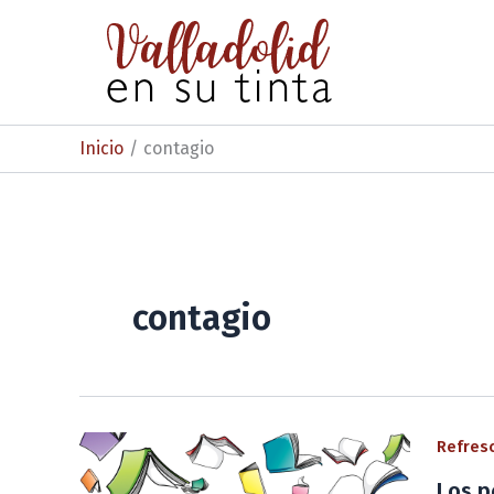
Ir
al
contenido
Inicio
contagio
contagio
Refresc
Los p