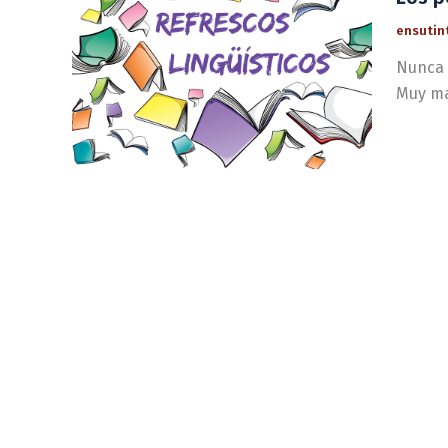
ensutin
Nunca e
Muy mal