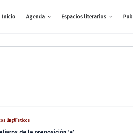
Inicio
Agenda
Espacios literarios
Pub
os lingüísticos
eligros de la preposición ‘a’