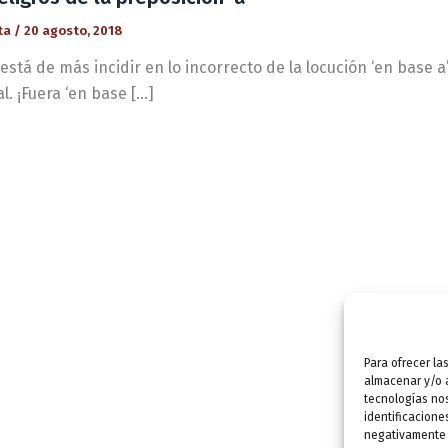
ta
/
20 agosto, 2018
stá de más incidir en lo incorrecto de la locución ‘en base a’.
. ¡Fuera ‘en base […]
Para ofrecer la
almacenar y/o a
tecnologías no
identificacione
negativamente a