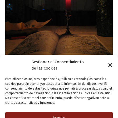
Gestionar el Consentimiento
de las Cookies
Actualidad
Las exposiciones literarias cierran el año 2013
Para ofrecer las mejores experiencias, utilizamos tecnologías como las
cookies para almacenar y/o acceder a la información del dispositivo. El
ensutinta
/
23 diciembre, 2013
consentimiento de estas tecnologías nos permitirá procesar datos como el
comportamiento de navegación o las identificaciones únicas en este sitio.
Para rematar el año 2013 en estas fechas navideñas os
No consentir o retirar el consentimiento, puede afectar negativamente a
dejamos las exposiciones y actividades literarias de las
ciertas características y funciones.
que podréis disfrutar durante esta última semana de
diciembre. EXPOSICIONES Y OTRAS […]
Acepto