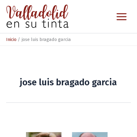
Ir
al
contenido
Inicio
jose luis bragado garcia
jose luis bragado garcia