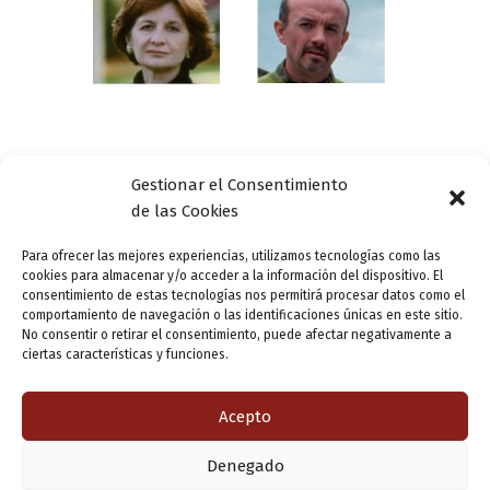
Gestionar el Consentimiento
Actualidad
de las Cookies
Feria del Libro de Valladolid – 30 de abril
Para ofrecer las mejores experiencias, utilizamos tecnologías como las
cookies para almacenar y/o acceder a la información del dispositivo. El
ensutinta
/
30 abril, 2015
consentimiento de estas tecnologías nos permitirá procesar datos como el
comportamiento de navegación o las identificaciones únicas en este sitio.
Alicia Giménez Bartlett y Carlos Hernández son las
No consentir o retirar el consentimiento, puede afectar negativamente a
cabezas visibles en un nuevo día en la Feria del Libro de
ciertas características y funciones.
Valladolid, que además se caracteriza por acoger la VI
Jornada […]
Acepto
Denegado