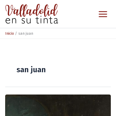
Ir
al
contenido
Inicio
san juan
san juan