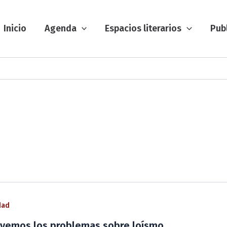
Inicio
Agenda
Espacios literarios
Pub
dad
vemos los problemas sobre loísmo