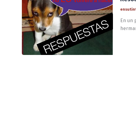
ensutin
En un 
herman