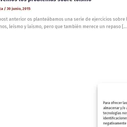
ta
/
30 junio, 2015
post anterior os planteábamos una serie de ejercicios sobre
os, leísmo y laísmo, pero que también merece un repaso […
Para ofrecer la
almacenar y/o a
tecnologías no
identificacione
negativamente a