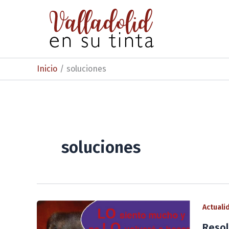
Ir
al
contenido
Inicio
soluciones
soluciones
Actuali
Resol