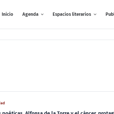
Inicio
Agenda
Espacios literarios
Pub
dad
s poéticas, Alfonsa de la Torre y el cáncer, protag