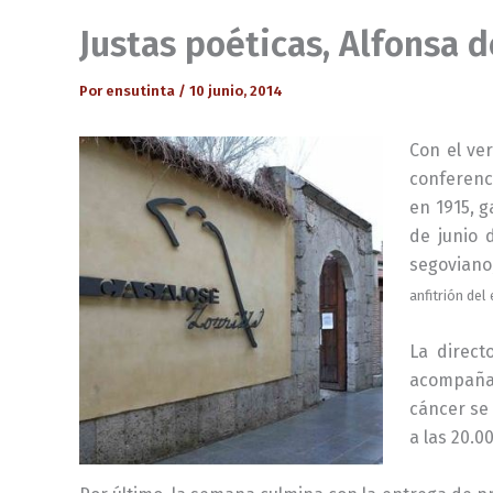
Justas poéticas, Alfonsa d
Por
ensutinta
/
10 junio, 2014
Con el ve
conferen
en 1915, 
de junio 
segoviano
anfitrión del
La direct
acompaña
cáncer se 
a las 20.0