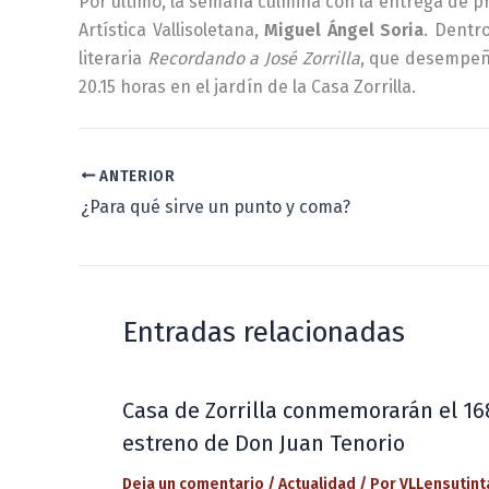
Por último, la semana culmina con la entrega de 
Artística Vallisoletana,
Miguel Ángel Soria
. Dentr
literaria
Recordando a José Zorrilla
, que desempe
20.15 horas en el jardín de la Casa Zorrilla.
ANTERIOR
¿Para qué sirve un punto y coma?
Entradas relacionadas
Casa de Zorrilla conmemorarán el 16
estreno de Don Juan Tenorio
Deja un comentario
/
Actualidad
/ Por
VLLensutint