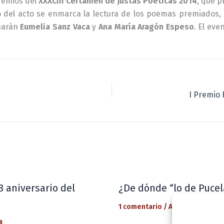
premios del
XXXCIII Certamen de Justas Poéticas 2014
, que 
o del acto se enmarca la lectura de los poemas premiados
ñarán
Eumelia Sanz Vaca
y
Ana María Aragón Espeso
. El eve
I Premio 
8 aniversario del
¿De dónde “lo de Pucel
1 comentario
/
Actualidad
/ Por
a