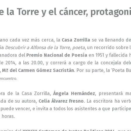
e la Torre y el cáncer, protagoni
rano cada vez más cerca, la
Casa Zorrilla
se va llenando de
cia
Descubrir a Alfonsa de la Torre, poeta
, un recorrido sobre 
ganadora del
Premio Nacional de Poesía
en 1951 y fallecida 
de 2014, a las 20.00, y correrá a cargo de la concejala d
,
Mª del Carmen Gómez Sacristán
. Por su parte, la ‘Poeta Bu
 encuentro.
ora de la Casa Zorrilla,
Ángela Hernández
, presentará m
da de su autora,
Celia Álvarez Fresno
. La escritora ha ve
puede vencer, e invita a todos los asistentes a que participe
0 horas.