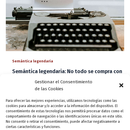
Semántica legendaria
Semántica legendaria: No todo se compra con
dinero…
Gestionar el Consentimiento
ensutinta
/
27 noviembre, 2020
de las Cookies
Narra la Biblia que vivía en la región de Samaría
Para ofrecer las mejores experiencias, utilizamos tecnologías como las
(Israel), en el primer siglo de nuestra era, un tal Simón
cookies para almacenar y/o acceder a la información del dispositivo. El
que practicaba la magia y tenía enloquecida a la
consentimiento de estas tecnologías nos permitirá procesar datos como el
comportamiento de navegación o las identificaciones únicas en este sitio.
No consentir o retirar el consentimiento, puede afectar negativamente a
ciertas características y funciones.