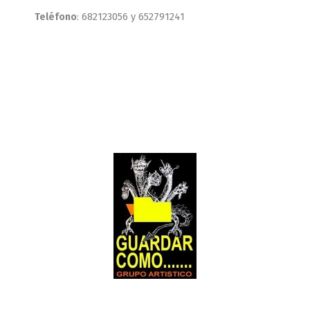
Teléfono
: 682123056 y 652791241