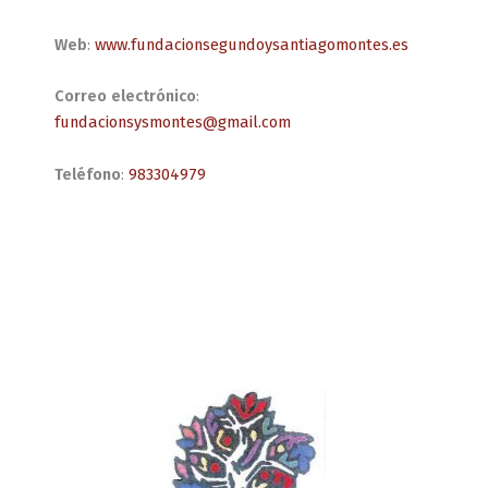
Web
:
www.fundacionsegundoysantiagomontes.es
Correo electrónico
:
fundacionsysmontes@gmail.com
Teléfono
:
983304979