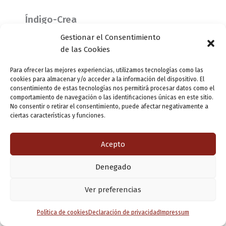
Índigo-Crea
Gestionar el Consentimiento
de las Cookies
Web
:
www.indigocrea.com
Para ofrecer las mejores experiencias, utilizamos tecnologías como las
cookies para almacenar y/o acceder a la información del dispositivo. El
Correo electrónico
:
mar@indigocrea.com
consentimiento de estas tecnologías nos permitirá procesar datos como el
comportamiento de navegación o las identificaciones únicas en este sitio.
No consentir o retirar el consentimiento, puede afectar negativamente a
Teléfono
:
670571763
ciertas características y funciones.
Acepto
Denegado
Ver preferencias
Política de cookies
Declaración de privacidad
Impressum