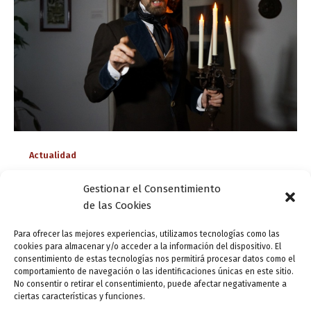
Actualidad
BICENTENARIO DE JOSÉ ZORRILLA: AGENDA DE
Gestionar el Consentimiento
ABRIL
de las Cookies
ensutinta
/
4 abril, 2017
Para ofrecer las mejores experiencias, utilizamos tecnologías como las
Continuamos asumiendo las funciones de coordinación
cookies para almacenar y/o acceder a la información del dispositivo. El
general del programa de actividades del Bicentenario de
consentimiento de estas tecnologías nos permitirá procesar datos como el
comportamiento de navegación o las identificaciones únicas en este sitio.
José Zorrilla (Tel. 983 426 266 /
No consentir o retirar el consentimiento, puede afectar negativamente a
informacion@200josezorrilla.es / www.200josezorrilla.es).
ciertas características y funciones.
Programación iniciada en meses anteriores – Exposición: