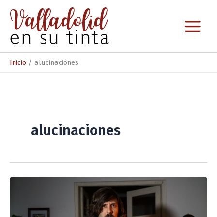
Ir
al
contenido
Inicio
alucinaciones
alucinaciones