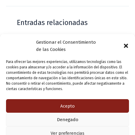
Entradas relacionadas
Gestionar el Consentimiento
Casa de Zorrilla conmemorarán el 168
de las Cookies
aniversario del estreno de Don Juan
Tenorio
Para ofrecer las mejores experiencias, utilizamos tecnologías como las
cookies para almacenar y/o acceder a la información del dispositivo. El
Deja un comentario
/
Actualidad
/ Por
VLLensutinta
consentimiento de estas tecnologías nos permitirá procesar datos como el
comportamiento de navegación o las identificaciones únicas en este sitio.
No consentir o retirar el consentimiento, puede afectar negativamente a
ciertas características y funciones.
¿De dónde “lo de Pucela”?
1 comentario
/
Actualidad
/ Por
VLLensutinta
Acepto
Denegado
Copyright © 2026 Valladolid en su titna
Ver preferencias