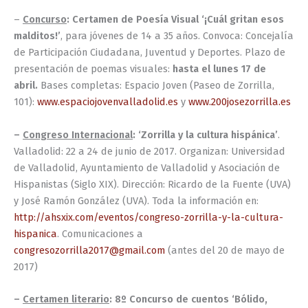
–
Concurso
: Certamen de Poesía Visual ‘¡Cuál gritan esos
malditos!’
, para jóvenes de 14 a 35 años. Convoca: Concejalía
de Participación Ciudadana, Juventud y Deportes. Plazo de
presentación de poemas visuales:
hasta el lunes 17 de
abril.
Bases completas: Espacio Joven (Paseo de Zorrilla,
101):
www.espaciojovenvalladolid.es
y
www.200josezorrilla.es
–
Congreso Internacional
: ‘Zorrilla y la cultura hispánica’
.
Valladolid: 22 a 24 de junio de 2017. Organizan: Universidad
de Valladolid, Ayuntamiento de Valladolid y Asociación de
Hispanistas (Siglo XIX). Dirección: Ricardo de la Fuente (UVA)
y José Ramón González (UVA). Toda la información en:
http://ahsxix.com/eventos/congreso-zorrilla-y-la-cultura-
hispanica
. Comunicaciones a
congresozorrilla2017@gmail.com
(antes del 20 de mayo de
2017)
–
Certamen literario
: 8º Concurso de cuentos ‘Bólido,