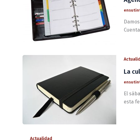
ensutin
Damos 
Cuenta
Actuali
La cu
ensutin
El sáb
esta f
Actualidad