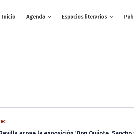
Inicio
Agenda
Espacios literarios
Pub
dad
Revilla acoge la exposición ‘Don Quijote, Sancho 