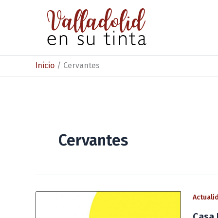
Ir
al
contenido
Inicio
Cervantes
Cervantes
Actuali
Casa 