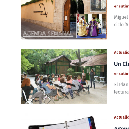
ensutin
Miguel 
ciclo ‘
Actuali
Un Cl
ensutin
El Pla
lectura
Actuali
Agend