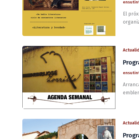
ensutin
El próx
organi
Actuali
Progr
ensutin
Arranc
emblem
Actuali
Progr