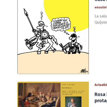
ensutin
La sal
Quijote
Actuali
Rosa 
prota