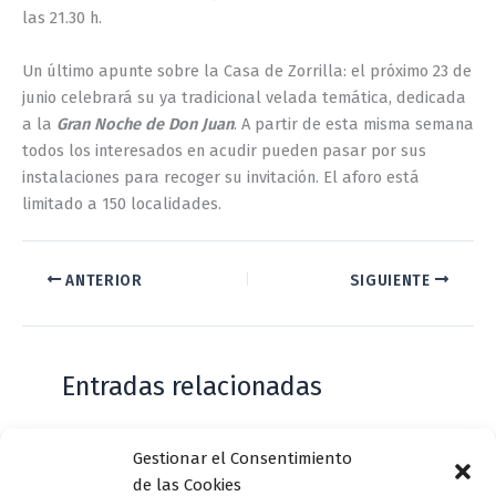
las 21.30 h.
Un último apunte sobre la Casa de Zorrilla: el próximo 23 de
junio celebrará su ya tradicional velada temática, dedicada
a la
Gran Noche de Don Juan
. A partir de esta misma semana
todos los interesados en acudir pueden pasar por sus
instalaciones para recoger su invitación. El aforo está
limitado a 150 localidades.
ANTERIOR
SIGUIENTE
Entradas relacionadas
Gestionar el Consentimiento
Casa de Zorrilla conmemorarán el 168
de las Cookies
aniversario del estreno de Don Juan