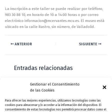
La inscripción a este taller se puede realizar por teléfono,
983 30 88 10, en horario de 10 a 14:00 horas o por correo
electrónico informacion@mcervantes.mcu.es. El museo está
ubicado en la calle Rastro, sin número, de Valladolid.
ANTERIOR
SIGUIENTE
Entradas relacionadas
Gestionar el Consentimiento
Casa de Zorrilla conmemorarán el 168
de las Cookies
aniversario del estreno de Don Juan
Tenorio
Para ofrecer las mejores experiencias, utilizamos tecnologías como las
cookies para almacenar y/o acceder a la información del dispositivo. El
Deja un comentario
/
Actualidad
/ Por
VLLensutinta
consentimiento de estas tecnologías nos permitirá procesar datos como el