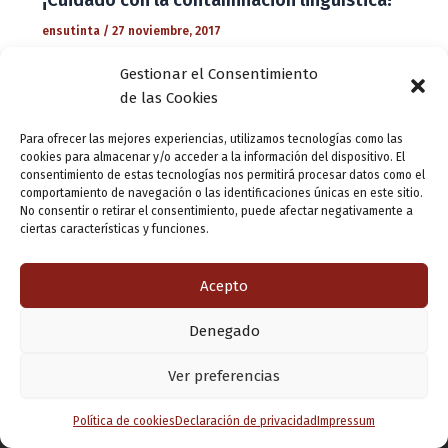
ensutinta
/
27 noviembre, 2017
A ver. No es por insistir cansinamente… pero la
Gestionar el Consentimiento
contaminación lingüística que nos llega, y a la que
de las Cookies
damos pábulo, de la hermosa lengua catalana es
intolerable, aunque responsabilidad exclusivamente […]
Para ofrecer las mejores experiencias, utilizamos tecnologías como las
cookies para almacenar y/o acceder a la información del dispositivo. El
consentimiento de estas tecnologías nos permitirá procesar datos como el
comportamiento de navegación o las identificaciones únicas en este sitio.
No consentir o retirar el consentimiento, puede afectar negativamente a
ciertas características y funciones.
Acepto
Denegado
Copyright © 2026 Valladolid en su titna
Ver preferencias
Política de cookies
Declaración de privacidad
Impressum