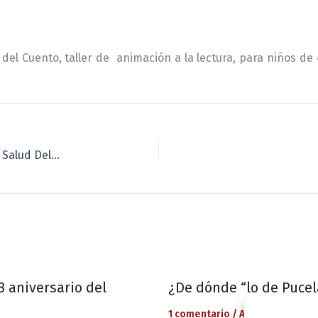
 del Cuento, taller de animación a la lectura, para niños de 
El Ayuntamiento realiza una donación al Centro de Salud Delicias
8 aniversario del
¿De dónde “lo de Pucel
1 comentario
/
Actualidad
/ Por