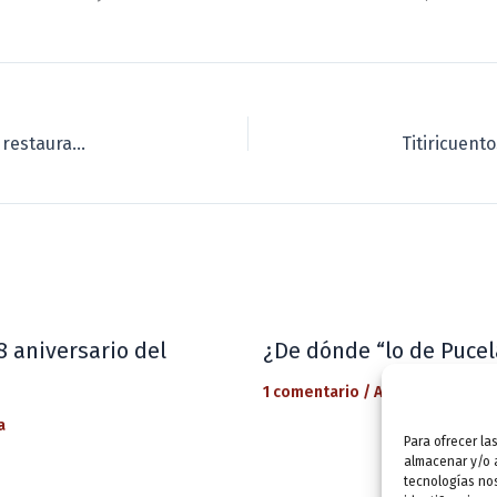
César Pérez Gellida estará el 13 de diciembre en el restaurante literario ‘Las viandas con letras entran’
8 aniversario del
¿De dónde “lo de Pucel
1 comentario
/
Actualidad
/ Por
a
Para ofrecer la
almacenar y/o a
tecnologías no