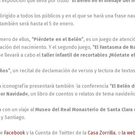
a exposición que lleva por título
“El Belén en el menaje del 
irigido a todos los públicos y en el que se hará una frase n
también será hasta el 5 de enero.
mero de ellos,
“Piérdete en el Belén”
, es un juego de atenci
ción del nacimiento. Y el segundo juego,
“El Fantasma de N
 llevará a cabo el
taller infantil de recortables ¡Móntate e
eños”
, un recital de declamación de versos y lectura de text
 en iconografía presentará también la conferencia
“El Belén 
por Navidad»
, un libro de cuentos o relatos de tema navideño
 con un viaje al
Museo del Real Monasterio de Santa Clara
 y Santiago.
de
Facebook
y la Cuenta de Twitter de la
Casa Zorrilla
, o
la web