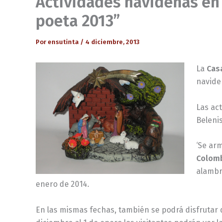
Actividades navideñas en 
poeta 2013”
Por
ensutinta
/
4 diciembre, 2013
La
Casa
navideñ
Las ac
Belenis
‘Se ar
Colomb
alambr
enero de 2014.
En las mismas fechas, también se podrá disfrutar 