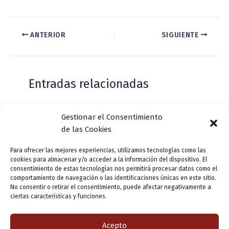
ANTERIOR
SIGUIENTE
Entradas relacionadas
Gestionar el Consentimiento
Casa de Zorrilla conmemorarán el 168
de las Cookies
aniversario del estreno de Don Juan
Tenorio
Para ofrecer las mejores experiencias, utilizamos tecnologías como las
cookies para almacenar y/o acceder a la información del dispositivo. El
Deja un comentario
/
Actualidad
/ Por
VLLensutinta
consentimiento de estas tecnologías nos permitirá procesar datos como el
comportamiento de navegación o las identificaciones únicas en este sitio.
No consentir o retirar el consentimiento, puede afectar negativamente a
ciertas características y funciones.
¿De dónde “lo de Pucela”?
1 comentario
/
Actualidad
/ Por
VLLensutinta
Acepto