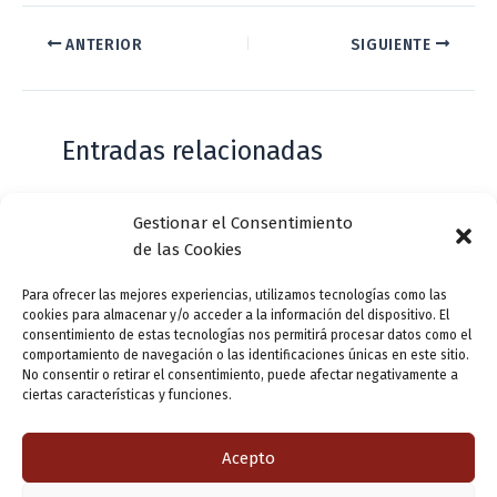
ANTERIOR
SIGUIENTE
Entradas relacionadas
Gestionar el Consentimiento
Casa de Zorrilla conmemorarán el 168
de las Cookies
aniversario del estreno de Don Juan
Tenorio
Para ofrecer las mejores experiencias, utilizamos tecnologías como las
cookies para almacenar y/o acceder a la información del dispositivo. El
Deja un comentario
/
Actualidad
/ Por
VLLensutinta
consentimiento de estas tecnologías nos permitirá procesar datos como el
comportamiento de navegación o las identificaciones únicas en este sitio.
No consentir o retirar el consentimiento, puede afectar negativamente a
ciertas características y funciones.
¿De dónde “lo de Pucela”?
1 comentario
/
Actualidad
/ Por
VLLensutinta
Acepto