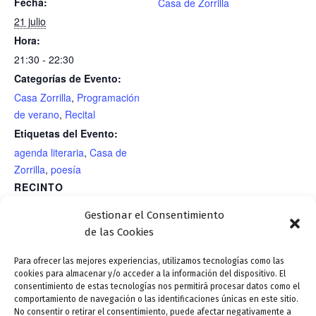
Fecha:
Casa de Zorrilla
21 julio
Hora:
21:30 - 22:30
Categorías de Evento:
Casa Zorrilla
,
Programación
de verano
,
Recital
Etiquetas del Evento:
agenda literaria
,
Casa de
Zorrilla
,
poesía
RECINTO
Casa de Zorrilla/Jardín romántico
Gestionar el Consentimiento
de las Cookies
Concierto: «Anfibia por
Teatro. “Don Quijote, la historia
Para ofrecer las mejores experiencias, utilizamos tecnologías como las
cookies para almacenar y/o acceder a la información del dispositivo. El
veces» Antía Muíño (voz y
secreta”. Compañía: Teatro de
consentimiento de estas tecnologías nos permitirá procesar datos como el
guitarras). Miguel Arribas
Poniente. Reparto: Antonio Velasco y
comportamiento de navegación o las identificaciones únicas en este sitio.
No consentir o retirar el consentimiento, puede afectar negativamente a
(saxofones, flauta y teclado). Ton
Fernando de Retes. Dirección: