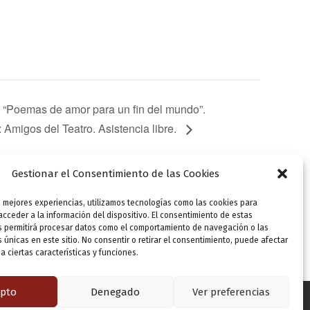
). “Poemas de amor para un fin del mundo”.
Amigos del Teatro. Asistencia libre.
Gestionar el Consentimiento de las Cookies
s mejores experiencias, utilizamos tecnologías como las cookies para
SIGUIENTE
cceder a la información del dispositivo. El consentimiento de estas
20:00 h. Aula de poesía “El Poeta y sus Voces” (2). “Poemas de amor para un fin del mundo”. Coordinación y dramaturgia: Pedro Ojeda. Organiza: Amigos del Teatro. Asistencia libre.
s permitirá procesar datos como el comportamiento de navegación o las
s únicas en este sitio. No consentir o retirar el consentimiento, puede afectar
 ciertas características y funciones.
pto
Denegado
Ver preferencias