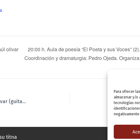
ía
úl olivar
20:00 h. Aula de poesía “El Poeta y sus Voces” (2
Coordinación y dramaturgia: Pedro Ojeda. Organiza: 
Para ofrecer la
almacenar y/o a
21:30 h. Concierto. “Lorca lírico y flamenco”. Raúl olivar (guitarra) y Paula Mendoza (voz). Entradas: 8 €.
tecnologías no
identificacione
negativamente a
Ace
su titna