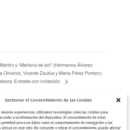
os Martín) y “Mañana de sol” (Hermanos Álvarez
a Oliveros, Vicente Zautúa y María Pérez Portero).
abeza. Entrada con invitación.
Gestionar el Consentimiento de las Cookies
s mejores experiencias, utilizamos tecnologías como las cookies para
SIGUIENTE
cceder a la información del dispositivo. El consentimiento de estas
21:00 h. Teatro. “Ni contigo ni sin ti” (Antonio Ramos Martín) y “Mañana de sol” (Hermanos Álvarez Quintero). Grupo Tú y Yo (Lita Barnés, José Luis García Oliveros, Vicente Zautúa y María Pérez Portero). Dirección: Pedro Martín. Producción: Manuel López Cabeza. Entrada con invitación.
s permitirá procesar datos como el comportamiento de navegación o las
s únicas en este sitio. No consentir o retirar el consentimiento, puede afectar