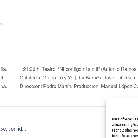
a
,
ila.
21:00 h. Teatro. “Ni contigo ni sin ti” (Antonio Ram
el
Quintero). Grupo Tú y Yo (Lita Barnés, José Luis Garcí
ona.
Dirección: Pedro Martín. Producción: Manuel López C
Para ofrecer la
almacenar y/o a
21:00 h. Cine al aire libre. “Cortos de humor” (2.º pase, con idéntico contenido que el 1.º). Selección y proyección: Rodinia. Público adulto. Entrada con invitación. desde el sábado anterior de la actividadd
tecnologías no
identificacione