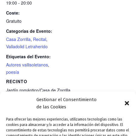
19:00 - 20:00
Coste:
Gratuito
Categorías de Evento:
Casa Zorrilla
,
Recital
,
Valladolid Letraherido
Etiquetas del Evento:
Autores vallisoletanos
,
poesía
RECINTO
Jardín romántico/Casa de Zorrilla
Gestionar el Consentimiento
C/ Fray Luis de Granada, 1
de las Cookies
Valladolid
,
47003
Para ofrecer las mejores experiencias, utilizamos tecnologías como las
cookies para almacenar y/o acceder a la información del dispositivo. El
consentimiento de estas tecnologías nos permitirá procesar datos como el
Aula de Poesía de «Amigos del
Música: «Esencias de
comportamiento de navegación o las identificaciones únicas en este sitio.