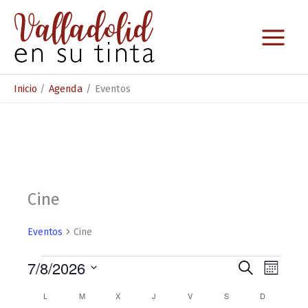
Ir
al
contenido
Inicio
Agenda
Eventos
Cine
Eventos
Cine
Eventos
7/8/2026
N
N
B
M
u
S
a
a
e
s
C
L
LUNES
M
MARTES
X
MIÉRCOLES
J
JUEVES
V
VIERNES
S
SÁBADO
D
DOMINGO
e
s
c