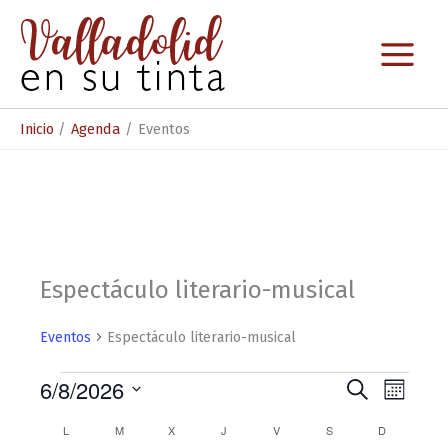
Ir
al
contenido
Inicio
Agenda
Eventos
Espectáculo literario-musical
Eventos
Espectáculo literario-musical
Eventos
6/8/2026
N
N
B
M
u
S
a
a
e
s
C
L
LUNES
M
MARTES
X
MIÉRCOLES
J
JUEVES
V
VIERNES
S
SÁBADO
D
DOMINGO
e
s
c