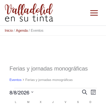
Ir
al
contenido
Inicio
Agenda
Eventos
Ferias y jornadas monográficas
Eventos
Ferias y jornadas monográficas
Eventos
8/8/2026
N
N
B
M
u
e
a
S
a
s
L
LUNES
M
MARTES
X
MIÉRCOLES
J
JUEVES
V
VIERNES
S
SÁBADO
D
DOMINGO
C
s
e
c