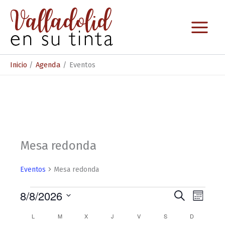
Ir
al
contenido
Inicio
Agenda
Eventos
Mesa redonda
Eventos
Mesa redonda
Eventos
8/8/2026
N
N
B
M
u
S
a
a
e
s
C
L
LUNES
M
MARTES
X
MIÉRCOLES
J
JUEVES
V
VIERNES
S
SÁBADO
D
DOMINGO
e
s
c