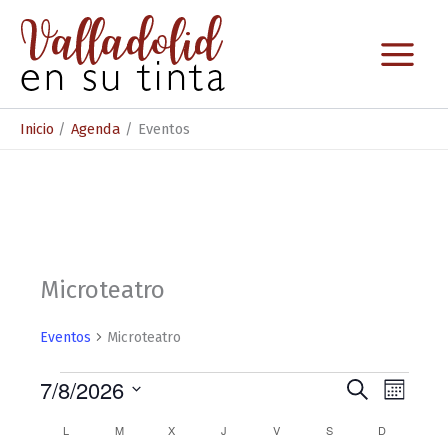
Ir
al
contenido
Inicio
Agenda
Eventos
Microteatro
Eventos
Microteatro
Eventos
7/8/2026
N
N
B
M
u
S
a
a
e
s
C
L
LUNES
M
MARTES
X
MIÉRCOLES
J
JUEVES
V
VIERNES
S
SÁBADO
D
DOMINGO
e
s
c