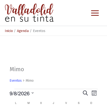
Ir
al
contenido
Inicio
Agenda
Eventos
Mimo
Eventos
Mimo
Eventos
9/8/2026
N
N
B
M
u
S
a
a
e
s
C
L
LUNES
M
MARTES
X
MIÉRCOLES
J
JUEVES
V
VIERNES
S
SÁBADO
D
DOMINGO
e
s
c