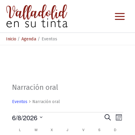
Ir
al
contenido
Inicio
Agenda
Eventos
Narración oral
Eventos
Narración oral
Eventos
6/8/2026
N
N
B
M
u
S
a
a
e
s
C
L
LUNES
M
MARTES
X
MIÉRCOLES
J
JUEVES
V
VIERNES
S
SÁBADO
D
DOMINGO
e
s
c