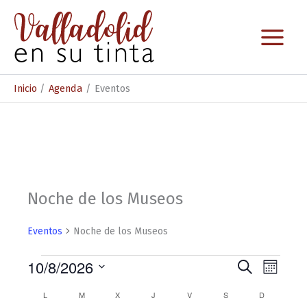
Ir
al
contenido
Inicio
Agenda
Eventos
Noche de los Museos
Eventos
Noche de los Museos
Eventos
10/8/2026
N
N
B
M
u
S
a
a
e
s
C
L
LUNES
M
MARTES
X
MIÉRCOLES
J
JUEVES
V
VIERNES
S
SÁBADO
D
DOMINGO
e
s
c