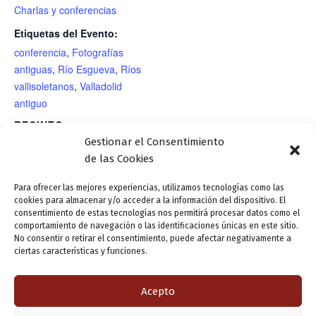
Charlas y conferencias
Etiquetas del Evento:
conferencia
,
Fotografías
antiguas
,
Río Esgueva
,
Ríos
vallisoletanos
,
Valladolid
antiguo
RECINTO
Gestionar el Consentimiento
Sala Cossío / Casa Revilla
de las Cookies
Para ofrecer las mejores experiencias, utilizamos tecnologías como las
cookies para almacenar y/o acceder a la información del dispositivo. El
Presentación editorial: «Nacho
Exposición: «28 haikus
consentimiento de estas tecnologías nos permitirá procesar datos como el
Álvarez, médico y amigo».
ilustrados». Ilustraciones:
comportamiento de navegación o las identificaciones únicas en este sitio.
No consentir o retirar el consentimiento, puede afectar negativamente a
Coordinadores: Jesús Quijano, Julio
Sonsoles Yáñez. Textos:
ciertas características y funciones.
Martínez y Ramón Abril
Atilano Sevillano.
Acepto