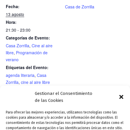
Fecha:
Casa de Zorrilla
13 agosto
Hora:
21:30 - 23:00
Categorías de Evento:
Casa Zorrilla
,
Cine al aire
libre
,
Programación de
verano
Etiquetas del Evento:
agenda literaria
,
Casa
Zorrilla
,
cine al aire libre
RECINTO
Gestionar el Consentimiento
Casa de Zorrilla/Jardín romántico
de las Cookies
Para ofrecer las mejores experiencias, utilizamos tecnologías como las
cookies para almacenar y/o acceder a la información del dispositivo. El
Ciclo de cine: Proyección. “El
Proyección. “Gunga Din”.
consentimiento de estas tecnologías nos permitirá procesar datos como el
hombre que pudo reinar”. 1975. Dir.:
1939. Dir.: George Stevens.
comportamiento de navegación o las identificaciones únicas en este sitio.