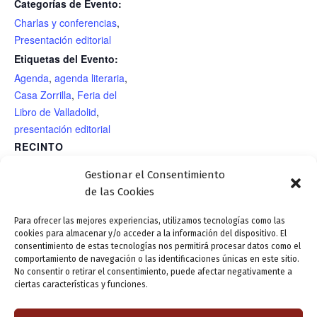
Categorías de Evento:
Charlas y conferencias
,
Presentación editorial
Etiquetas del Evento:
Agenda
,
agenda literaria
,
Casa Zorrilla
,
Feria del
Libro de Valladolid
,
presentación editorial
RECINTO
Salón del Círculo de Recreo
Gestionar el Consentimiento
de las Cookies
Círculo de Recreo.
SEMANA INTERNACIONAL ARCHIVOS
Para ofrecer las mejores experiencias, utilizamos tecnologías como las
cookies para almacenar y/o acceder a la información del dispositivo. El
Presentación editorial.
2025. 19:00 h. Archivo de la Real
consentimiento de estas tecnologías nos permitirá procesar datos como el
Narciso Alonso Cortés. vida
Chancillería (c/ Chancillería….). Mesa
comportamiento de navegación o las identificaciones únicas en este sitio.
No consentir o retirar el consentimiento, puede afectar negativamente a
y obra de Victorina Alonso-
redonda: “NAC y sus tesoros en los
ciertas características y funciones.
Cortes Concejo.
archivos vallisoletanos”