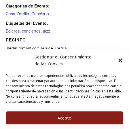
Categorías de Evento:
Casa Zorrilla
,
Concierto
Etiquetas del Evento:
Boleros
,
conciertos
,
jazz
RECINTO
Jardín romántico/Casa de Zorrilla
Gestionar el Consentimiento
C/ Fray Luis de Granada, 1
de las Cookies
Valladolid
,
47003
Para ofrecer las mejores experiencias, utilizamos tecnologías como las
cookies para almacenar y/o acceder a la información del dispositivo. El
consentimiento de estas tecnologías nos permitirá procesar datos como el
Cine al aire libre: «La Leona
Concierto: «Jazz y boleros». A cargo
comportamiento de navegación o las identificaciones únicas en este sitio.
No consentir o retirar el consentimiento, puede afectar negativamente a
de Castilla». Dir. Juan de
de Natalia Baeza (voz) y Jesús Parra
ciertas características y funciones.
Orduña. 1951.
(guitarra)
Acepto