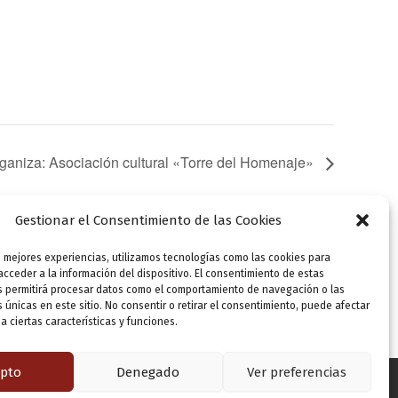
 Organiza: Asociación cultural «Torre del Homenaje»
Gestionar el Consentimiento de las Cookies
s mejores experiencias, utilizamos tecnologías como las cookies para
SIGUIENTE
cceder a la información del dispositivo. El consentimiento de estas
Festival cultural: «Valladolid tiene historia». Organiza: Asociación cultural «Torre del Homenaje»
s permitirá procesar datos como el comportamiento de navegación o las
s únicas en este sitio. No consentir o retirar el consentimiento, puede afectar
 ciertas características y funciones.
pto
Denegado
Ver preferencias