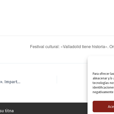
Festival cultural: «Valladolid tiene historia».
Para ofrecer la
almacenar y/o a
Curso-taller: «Inteligencia artificial para escritores». Imparte: Christian Fernández
tecnologías no
identificacione
negativamente a
Ace
su titna