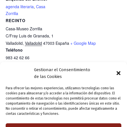
agenda literaria
,
Casa
Zorrilla
RECINTO
Casa-Museo Zorrilla
C/Fray Luis de Granada, 1
Valladolid
,
Valladolid
47003
España
+ Google Map
Teléfono
983 42 62 66
Ver el sitio web del Recinto
Gestionar el Consentimiento
de las Cookies
NOCHE Y DÍA DE LOS MUSEOS
150 NAC. Archivo Municipal.
Para ofrecer las mejores experiencias, utilizamos tecnologías como las
cookies para almacenar y/o acceder a la información del dispositivo. El
2025- Casa Zorrilla.Microteatro:
Charla: “El legado de don
consentimiento de estas tecnologías nos permitirá procesar datos como el
Narciso Alonso Cortés “¡Operación
Narciso. Su archivo y su
comportamiento de navegación o las identificaciones únicas en este sitio.
No consentir o retirar el consentimiento, puede afectar negativamente a
“Salvar la Casa de Zorrilla!”. Compañía:
biblioteca”, Conferencia: Javier
ciertas características y funciones.
La Colmena
Burrieza