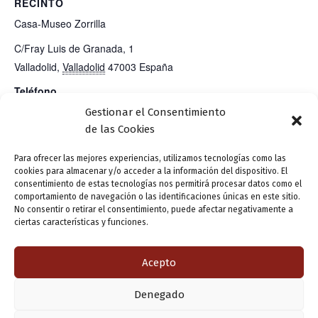
RECINTO
Casa-Museo Zorrilla
C/Fray Luis de Granada, 1
Valladolid
,
Valladolid
47003
España
Teléfono
983 42 62 66
Gestionar el Consentimiento
de las Cookies
Ver el sitio web del Recinto
Para ofrecer las mejores experiencias, utilizamos tecnologías como las
cookies para almacenar y/o acceder a la información del dispositivo. El
consentimiento de estas tecnologías nos permitirá procesar datos como el
Presentación editorial: «Algunas historias
Presentación editoiral:
comportamiento de navegación o las identificaciones únicas en este sitio.
No consentir o retirar el consentimiento, puede afectar negativamente a
no sirven para escribir canciones de amor».
«Stuka» (novela), de
ciertas características y funciones.
José Ignacio García.
Carlos Fidalgo
Acepto
ANTERIOR
SIGUIENTE
Denegado