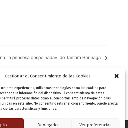
tina, la princesa despeinada», de Tamara Barinaga
Gestionar el Consentimiento de las Cookies
s mejores experiencias, utilizamos tecnologías como las cookies para
SIGUIENTE
cceder a la información del dispositivo. El consentimiento de estas
Presentación editorial: «Martina, la princesa despeinada», de Tamara Barinaga
s permitirá procesar datos como el comportamiento de navegación o las
s únicas en este sitio. No consentir o retirar el consentimiento, puede afectar
 ciertas características y funciones.
pto
Denegado
Ver preferencias