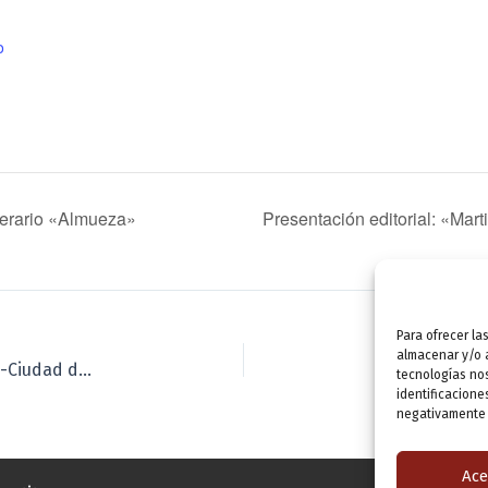
o
iterario «Almueza»
Presentación editorial: «Mar
Para ofrecer la
almacenar y/o a
Entrega de premios: 68 Premio de Novela «Ateneo-Ciudad de Valladolid»
tecnologías no
identificacione
negativamente a
Ace