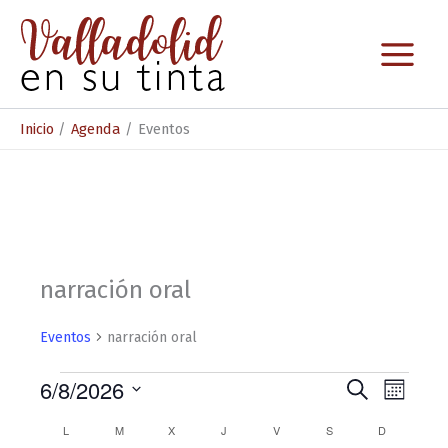
Ir
al
contenido
Inicio
Agenda
Eventos
narración oral
Eventos
narración oral
Eventos
6/8/2026
N
N
B
M
u
S
a
a
e
s
C
L
LUNES
M
MARTES
X
MIÉRCOLES
J
JUEVES
V
VIERNES
S
SÁBADO
D
DOMINGO
e
s
c