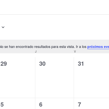
No se han encontrado resultados para esta vista. Ir a los
próximos ev
A
MIÉRCOLES
J
JUEVES
V
VIERNES
v
i
0
0
0
29
30
31
s
e
e
e
o
v
v
v
e
e
e
n
n
n
0
0
0
5
6
7
t
t
t