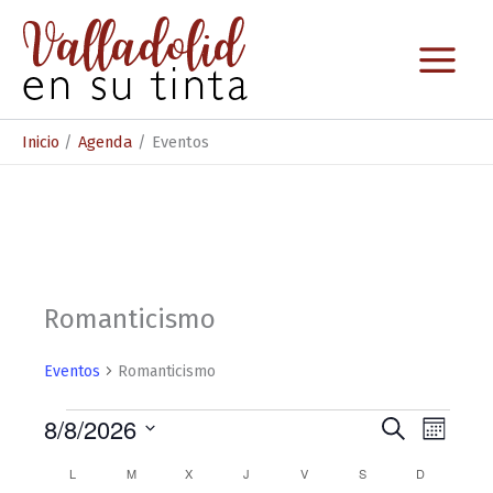
Ir
al
contenido
Inicio
Agenda
Eventos
Romanticismo
Eventos
Romanticismo
Eventos
8/8/2026
N
N
B
M
u
S
a
a
e
s
C
L
LUNES
M
MARTES
X
MIÉRCOLES
J
JUEVES
V
VIERNES
S
SÁBADO
D
DOMINGO
e
s
c