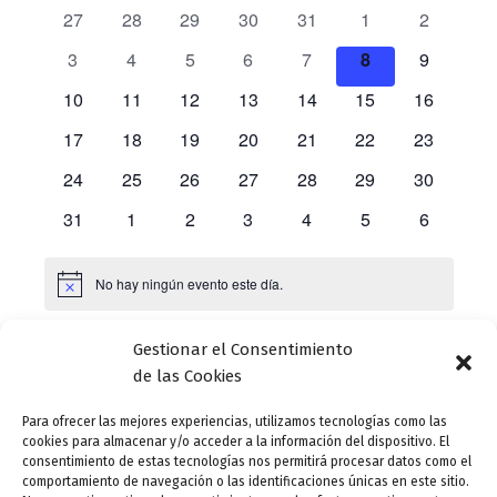
v
v
l
0
0
0
0
0
0
0
a
27
28
29
30
31
1
a
2
e
e
e
r
e
e
e
e
e
e
e
c
l
0
0
0
0
0
0
0
3
4
5
6
7
8
9
g
v
v
v
v
v
v
v
g
c
e
e
e
e
e
e
e
e
e
0
e
0
e
0
e
0
e
0
0
e
0
e
i
10
11
12
13
14
15
16
a
a
v
v
v
v
v
v
v
o
n
e
n
e
n
e
n
e
n
e
e
n
e
n
n
c
0
e
0
e
0
e
0
e
0
e
0
e
0
e
17
18
19
20
21
22
23
n
c
t
v
t
v
t
v
t
v
t
v
v
t
v
t
d
e
n
e
n
e
n
e
n
e
n
e
n
e
n
a
i
o
e
0
o
e
0
o
e
0
o
e
0
o
e
0
e
0
o
e
0
o
24
25
26
27
28
29
30
i
l
v
t
v
t
v
t
v
t
v
t
v
t
v
t
a
ó
s
n
e
s
n
e
s
n
e
s
n
e
s
n
e
n
e
s
n
e
s
a
ó
e
0
o
e
o
0
e
o
0
e
o
0
e
o
0
e
o
0
e
o
0
31
1
2
3
4
5
6
t
v
t
v
t
v
t
v
t
v
t
v
t
v
f
r
n
n
e
s
n
s
e
n
s
e
n
s
e
n
s
e
n
s
e
n
s
e
n
e
o
e
o
e
o
e
o
e
o
e
o
e
o
e
d
i
t
v
t
v
t
v
t
v
t
v
t
v
t
v
c
s
n
s
n
s
n
s
n
s
n
s
n
s
n
d
No hay ningún evento este día.
A
o
e
o
e
o
e
o
e
o
e
o
e
o
e
h
e
o
t
t
t
t
t
t
t
v
a
e
s
n
s
n
s
n
s
n
s
n
s
n
s
n
i
v
o
o
o
o
o
o
o
d
.
s
t
t
t
t
t
t
t
Gestionar el Consentimiento
b
Jul
Este mes
Sep
s
s
s
s
s
s
s
o
i
e
o
o
o
o
o
o
o
de las Cookies
ú
s
s
s
s
s
s
s
s
E
Para ofrecer las mejores experiencias, utilizamos tecnologías como las
s
t
Suscribirse al calendario
v
cookies para almacenar y/o acceder a la información del dispositivo. El
q
a
consentimiento de estas tecnologías nos permitirá procesar datos como el
e
comportamiento de navegación o las identificaciones únicas en este sitio.