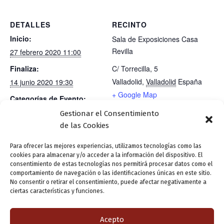
DETALLES
RECINTO
Inicio:
Sala de Exposiciones Casa
Revilla
27 febrero 2020 11:00
Finaliza:
C/ Torrecilla, 5
Valladolid
,
Valladolid
España
14 junio 2020 19:30
+ Google Map
Categorías de Evento:
Teléfono
Casa Revilla
,
Exposición
Gestionar el Consentimiento
983426246
de las Cookies
Ver el sitio web del Recinto
Para ofrecer las mejores experiencias, utilizamos tecnologías como las
cookies para almacenar y/o acceder a la información del dispositivo. El
consentimiento de estas tecnologías nos permitirá procesar datos como el
comportamiento de navegación o las identificaciones únicas en este sitio.
No consentir o retirar el consentimiento, puede afectar negativamente a
«¡Relatista, a tus relatos!» Especial ‘Día Internacional del Libro 2020’
ciertas características y funciones.
Acepto