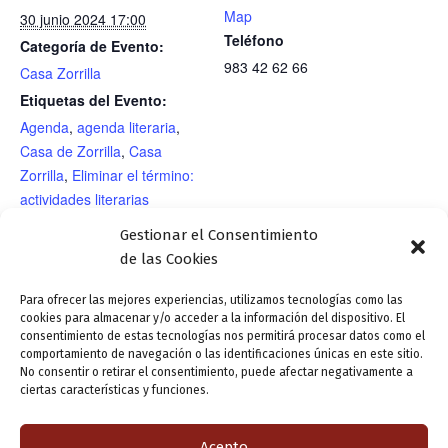
Map
30 junio 2024 17:00
Teléfono
Categoría de Evento:
983 42 62 66
Casa Zorrilla
Etiquetas del Evento:
Agenda
,
agenda literaria
,
Casa de Zorrilla
,
Casa
Zorrilla
,
Eliminar el término:
actividades literarias
actividades literarias
,
Gestionar el Consentimiento
Exposiciones
,
Valladolid
de las Cookies
Letraherido
Para ofrecer las mejores experiencias, utilizamos tecnologías como las
cookies para almacenar y/o acceder a la información del dispositivo. El
consentimiento de estas tecnologías nos permitirá procesar datos como el
Presentación editorial:
Presentación editorial: «Pliegue a
comportamiento de navegación o las identificaciones únicas en este sitio.
No consentir o retirar el consentimiento, puede afectar negativamente a
Malos muertos, de Diego
pliegue. El libro de Tomás», de Ildefonso
ciertas características y funciones.
Serna.
Rodríguez.
Acepto