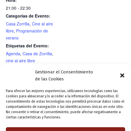
21:00 - 22:30
Categorías de Evento:
Casa Zorrilla
,
Cine al aire
libre
,
Programación de
verano
Etiquetas del Evento:
Agenda
,
Casa de Zorrilla
,
cine al aire libre
RECINTO
Gestionar el Consentimiento
Casa de Zorrilla/Jardín romántico
de las Cookies
Para ofrecer las mejores experiencias, utilizamos tecnologías como las
cookies para almacenar y/o acceder a la información del dispositivo. El
Proyección. “El libro de la
Ferias: Cine al aire libre. Sesión de
consentimiento de estas tecnologías nos permitirá procesar datos como el
selva”. 1967. Dir.: Wolfgang
“Cortos de humor”. Selección y
comportamiento de navegación o las identificaciones únicas en este sitio.
No consentir o retirar el consentimiento, puede afectar negativamente a
Reitherman. Presenta: Francisco
proyección: Rodinia. Público adulto.
ciertas características y funciones.
Javier Domínguez Burrieza
Entrada con invitación