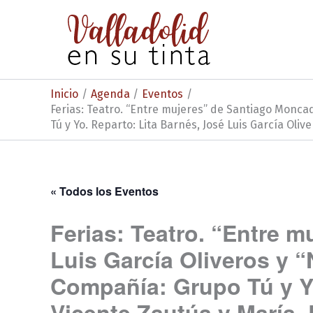
Ir
al
contenido
Inicio
Agenda
Eventos
Ferias: Teatro. “Entre mujeres” de Santiago Moncad
Tú y Yo. Reparto: Lita Barnés, José Luis García Oliv
« Todos los Eventos
Ferias: Teatro. “Entre 
Luis García Oliveros y “
Compañía: Grupo Tú y Yo
Vicente Zautúa y María. 