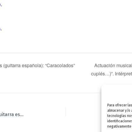
o
,
a
,
es (guitarra española): “Caracolados”
Actuación musical
cuplés…)”. Intérp
Para ofrecer la
almacenar y/o a
Ferias: Música. “La plaza de la luna”. Intérpretes (guitarra española): “Caracolados” (Gaspar y Alberto Payá). Entrada con invitación.
Bases 
tecnologías no
identificacione
negativamente a