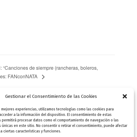
: “Canciones de siempre (rancheras, boleros,
retes: FANconNATA
Gestionar el Consentimiento de las Cookies
s mejores experiencias, utilizamos tecnologías como las cookies para
SIGUIENTE
cceder a la información del dispositivo. El consentimiento de estas
74 Premio de Novela «Ateneo-Ciudad de Valladolid
s permitirá procesar datos como el comportamiento de navegación o las
s únicas en este sitio. No consentir o retirar el consentimiento, puede afectar
 ciertas características y funciones.