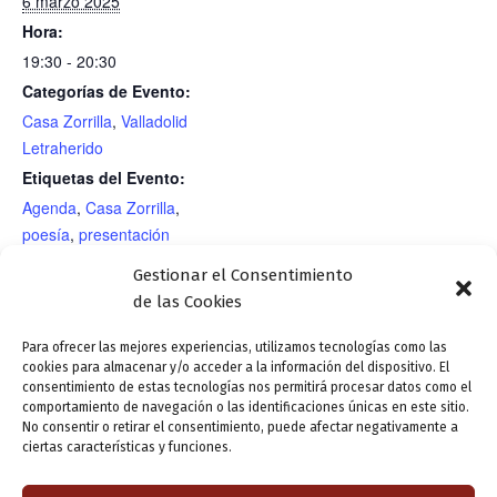
6 marzo 2025
Hora:
19:30 - 20:30
Categorías de Evento:
Casa Zorrilla
,
Valladolid
Letraherido
Etiquetas del Evento:
Agenda
,
Casa Zorrilla
,
poesía
,
presentación
editorial
Gestionar el Consentimiento
RECINTO
de las Cookies
Casa de Zorrilla
Para ofrecer las mejores experiencias, utilizamos tecnologías como las
cookies para almacenar y/o acceder a la información del dispositivo. El
consentimiento de estas tecnologías nos permitirá procesar datos como el
Miércoles 5. 19:30 h. Sala NAC.
Ofrenda floral en el
comportamiento de navegación o las identificaciones únicas en este sitio.
No consentir o retirar el consentimiento, puede afectar negativamente a
Presentación editorial: Los tiempos del
Panteón de Ilustres del
ciertas características y funciones.
olvido, de Macu García Álvarez
Cementerio del Carmen