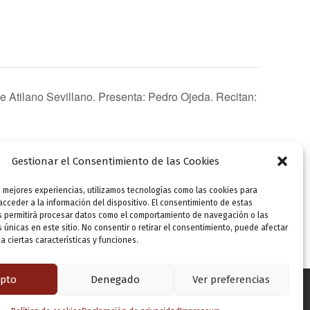
e Atilano Sevillano. Presenta: Pedro Ojeda. Recitan:
Gestionar el Consentimiento de las Cookies
s mejores experiencias, utilizamos tecnologías como las cookies para
SIGUIENTE
cceder a la información del dispositivo. El consentimiento de estas
Letraherido.Jueves 10. Presentación editorial: Poemas mínimos de Atilano Sevillano. Presenta: Pedro Ojeda. Recitan: Ruth Iglesias y Gustavo González.
s permitirá procesar datos como el comportamiento de navegación o las
s únicas en este sitio. No consentir o retirar el consentimiento, puede afectar
 ciertas características y funciones.
pto
Denegado
Ver preferencias