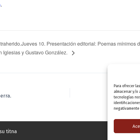
a
,
traherido.Jueves 10. Presentación editorial: Poemas mínimos d
h Iglesias y Gustavo González.
Para ofrecer la
almacenar y/o a
ierra.
tecnologías no
identificacione
negativamente a
Ace
su titna