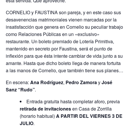
está servida. Que aproveche.
CORNELIO y FAUSTINA son pareja, y en este caso sus
desavenencias matrimoniales vienen marcadas por la
insatisfacción que genera en Cornelio su peculiar trabajo
como Relaciones Públicas en un «exclusivo»
restaurante. Un boleto premiado de Lotería Primitiva,
mantenido en secreto por Faustina, será el punto de
inflexión para que ésta intente cambiar de vida junto a su
amante. Hasta que dicho boleto llega de manera fortuita
a las manos de Cornelio, que también tiene sus planes…
En escena:
Ana Rodríguez
,
Pedro Zamora
y
José
Sanz “Rudo”
.
Entrada gratuita hasta completar aforo, previa
retirada de invitaciones
en Casa de Zorrilla
(horario habitual)
A PARTIR DEL VIERNES 3 DE
JULIO
.