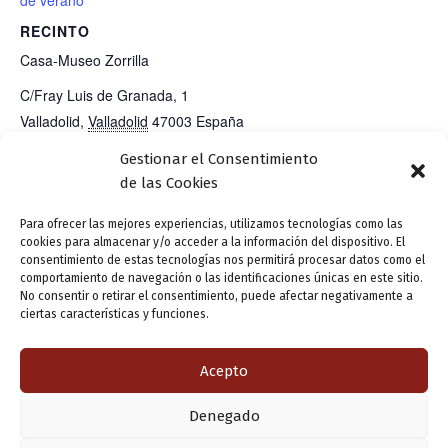
RECINTO
Casa-Museo Zorrilla
C/Fray Luis de Granada, 1
Valladolid
,
Valladolid
47003
España
Teléfono
Gestionar el Consentimiento
983 42 62 66
de las Cookies
Ver el sitio web del Recinto
Para ofrecer las mejores experiencias, utilizamos tecnologías como las
cookies para almacenar y/o acceder a la información del dispositivo. El
consentimiento de estas tecnologías nos permitirá procesar datos como el
comportamiento de navegación o las identificaciones únicas en este sitio.
No consentir o retirar el consentimiento, puede afectar negativamente a
4 x 4 poetas de aquí (1)
Las aventuras de Charlot, por Jesús
ciertas características y funciones.
Puebla
Acepto
ANTERIOR
SIGUIENTE
Denegado